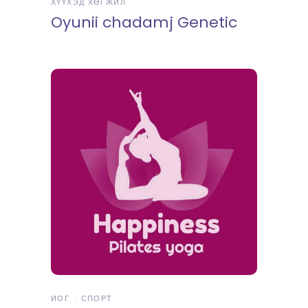
ХҮҮХЭД ХӨГЖИЛ
Oyunii chadamj Genetic
ИОГ
СПОРТ