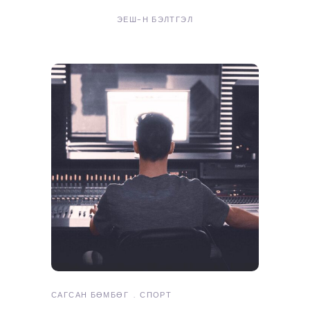
ЭЕШ-Н БЭЛТГЭЛ
САГСАН БӨМБӨГ
СПОРТ