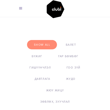
SHOW ALL
БАЛЕТ
БҮЖИГ
ГАР БӨМБӨГ
ГИШҮҮНЧЛЭЛ
ГОО ЗҮЙ
ДАВТЛАГА
ЖУДО
ЖЮҮ ЖИЦҮ
ЗӨВЛӨХ, ЗУУЧЛАЛ