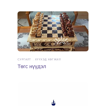
СУРГАЛТ
ХҮҮХЭД ХӨГЖИЛ
Төгс нүүдэл