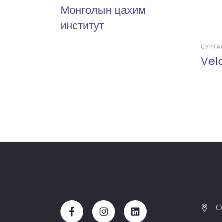
Монголын цахим
институт
СУРГА
Vel
С