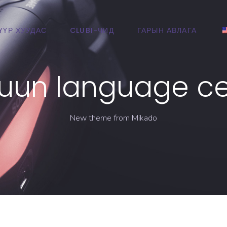
ҮҮР ХУУДАС
CLUBI-ЧИД
ГАРЫН АВЛАГА
uun language ce
New theme from Mikado