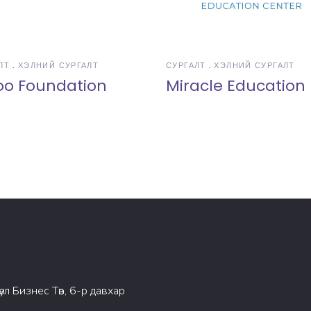
ЛТ
ХЭЛНИЙ СУРГАЛТ
СУРГАЛТ
ХЭЛНИЙ СУРГАЛТ
oo Foundation
Miracle Education
өүл Бизнес Төв, 6-р давхар