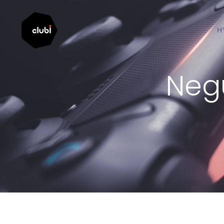
Н
Neg