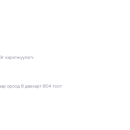
ийг хэрэгжүүлэгч
гаар ороод 8 давхарт 804 тоот