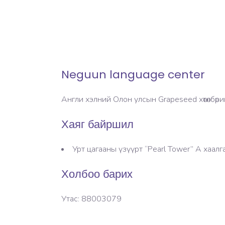
Neguun language center
Англи хэлний Олон улсын Grapeseed хөтөлбөр
Хаяг байршил
Урт цагааны үзүүрт “Pearl Tower” А хаал
Холбоо барих
Утас: 88003079