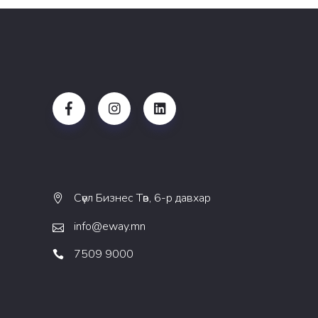
Сөүл Бизнес Төв, 6-р давхар
info@eway.mn
7509 9000