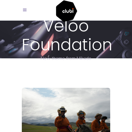
Veloo
Foundation
New theme from Mikado