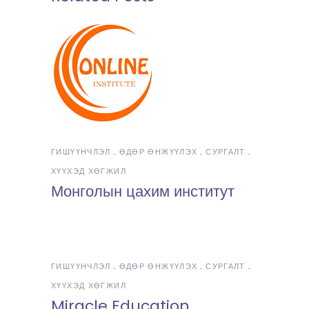
ГИШҮҮНЧЛЭЛ
ӨДӨР ӨНЖҮҮЛЭХ
СУРГАЛТ
ХҮҮХЭД ХӨГЖИЛ
Монголын цахим институт
ГИШҮҮНЧЛЭЛ
ӨДӨР ӨНЖҮҮЛЭХ
СУРГАЛТ
ХҮҮХЭД ХӨГЖИЛ
Miracle Education