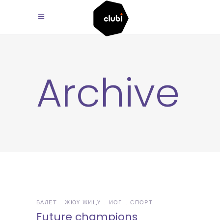
Archive
БАЛЕТ
ЖЮҮ ЖИЦҮ
ИОГ
СПОРТ
Future champions