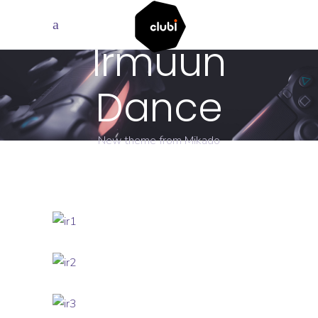
Irmuun
Dance
New theme from Mikado