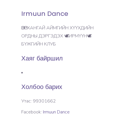
Irmuun Dance
ӨВӨРХАНГАЙ АЙМГИЙН ХҮҮХДИЙН
ОРДНЫ ДЭРГЭДЭХ 🕊️ИРМҮҮН🕊️
БҮЖГИЙН КЛУБ
Хаяг байршил
Холбоо барих
Утас: 99301662
Facebook:
Irmuun Dance