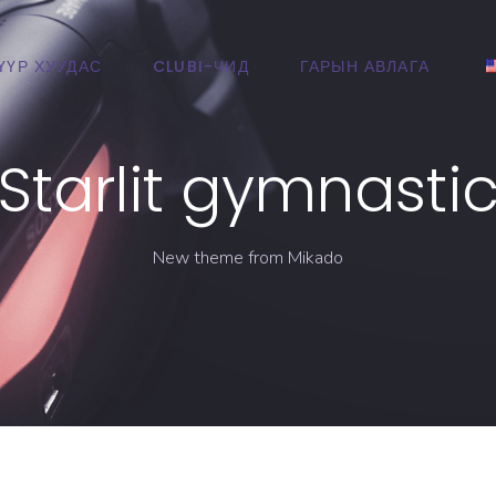
ҮҮР ХУУДАС
CLUBI-ЧИД
ГАРЫН АВЛАГА
Starlit gymnasti
New theme from Mikado