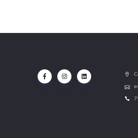
С
i
7