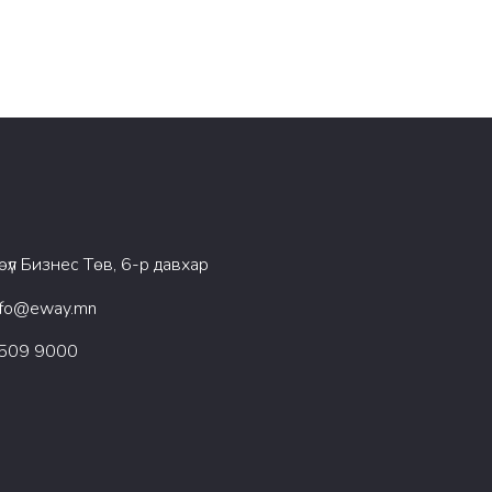
өүл Бизнес Төв, 6-р давхар
nfo@eway.mn
509 9000