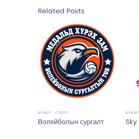
Related Posts
БҮЖИГ
СПОРТ
БҮЖИ
Волейболын сургалт
Sky