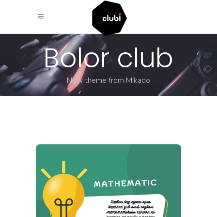
Bolor club
New theme from Mikado