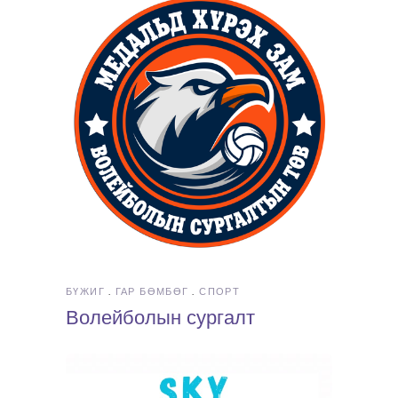
БҮЖИГ
ГАР БӨМБӨГ
СПОРТ
Волейболын сургалт