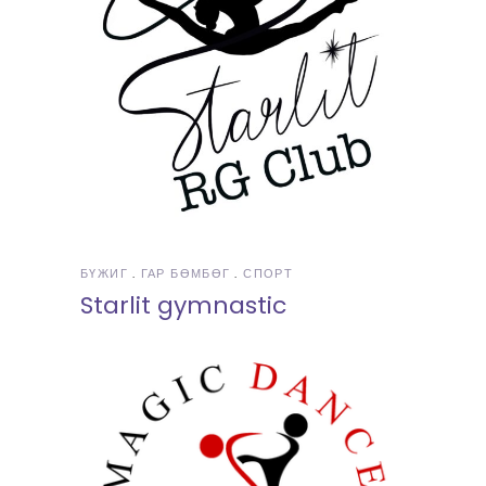
БҮЖИГ
ГАР БӨМБӨГ
СПОРТ
Starlit gymnastic