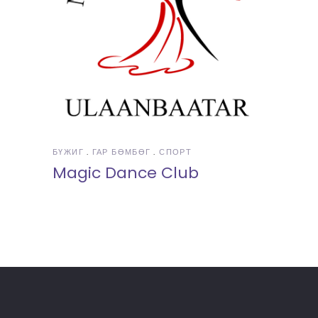
БҮЖИГ
ГАР БӨМБӨГ
СПОРТ
Magic Dance Club