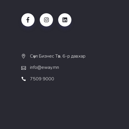
Сөүл Бизнес Төв, 6-р давхар
info@eway.mn
7509 9000