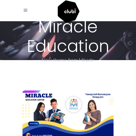
Miracle
Education
New theme from Mikado