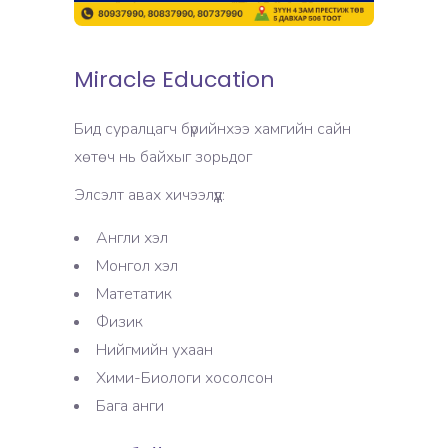
Miracle Education
Бид суралцагч бүрийнхээ хамгийн сайн
хөтөч нь байхыг зорьдог
Элсэлт авах хичээлүүд:
Англи хэл
Монгол хэл
Матетатик
Физик
Нийгмийн ухаан
Хими-Биологи хосолсон
Бага анги